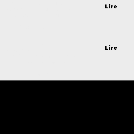
Commission d’enquête sur la
Lire
libéralisation du fret ferroviaire et ses
conséquences pour l’avenir
Lundi 18 septembre 2023
ETUDE SECAFI dans le
Lire
prolongement de la Commission
d’Enquête Parlementaire portant sur
la libéralisation du fret ferroviaire
Jeudi 21 Novembre 2024